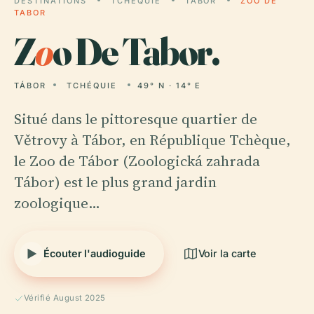
DESTINATIONS
TCHÉQUIE
TÁBOR
ZOO DE
TABOR
Z
o
o De Tabor.
TÁBOR
TCHÉQUIE
49° N · 14° E
Situé dans le pittoresque quartier de
Větrovy à Tábor, en République Tchèque,
le Zoo de Tábor (Zoologická zahrada
Tábor) est le plus grand jardin
zoologique…
Écouter l'audioguide
Voir la carte
Vérifié August 2025