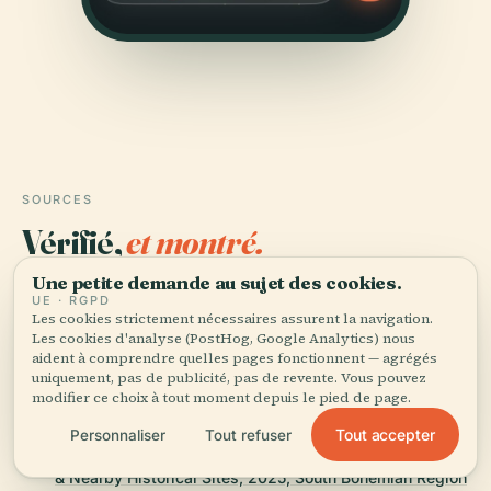
SOURCES
Vérifié,
et montré.
Une petite demande au sujet des cookies.
Recherché et rédigé par l'équipe éditoriale d'Audiala à
UE · RGPD
partir d'archives historiques, d'archives architecturales
Les cookies strictement nécessaires assurent la navigation.
Les cookies d'analyse (PostHog, Google Analytics) nous
et de connaissances locales.
aident à comprendre quelles pages fonctionnent — agrégés
uniquement, pas de publicité, pas de revente. Vous pouvez
Dernière révision : August 2025
modifier ce choix à tout moment depuis le pied de page.
Tout accepter
Personnaliser
Tout refuser
Tábor Zoo: Visiting Hours, Tickets, Conservation Efforts
& Nearby Historical Sites, 2025, South Bohemian Region