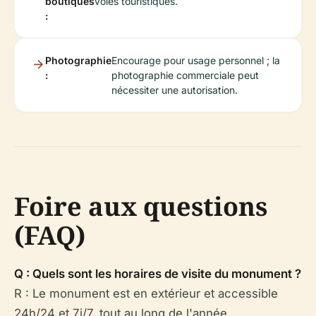
boutiques
voies touristiques.
:
Photographie
Encourage pour usage personnel ; la
:
photographie commerciale peut
nécessiter une autorisation.
Foire aux questions
(FAQ)
Q : Quels sont les horaires de visite du monument ?
R : Le monument est en extérieur et accessible
24h/24 et 7j/7, tout au long de l'année.