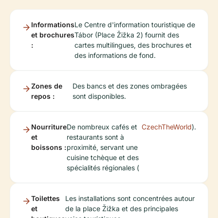
Informations
Le Centre d'information touristique de
et brochures
Tábor (Place Žižka 2) fournit des
:
cartes multilingues, des brochures et
des informations de fond.
Zones de
Des bancs et des zones ombragées
repos :
sont disponibles.
Nourriture
De nombreux cafés et
CzechTheWorld
).
et
restaurants sont à
boissons :
proximité, servant une
cuisine tchèque et des
spécialités régionales (
Toilettes
Les installations sont concentrées autour
et
de la place Žižka et des principales