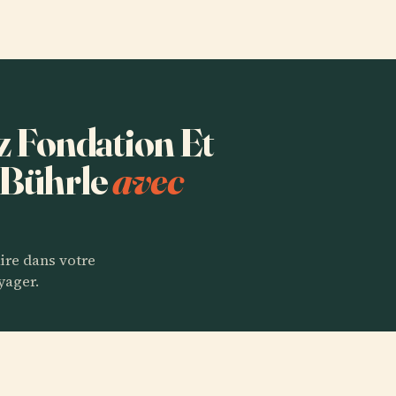
ez Fondation Et
. Bührle
avec
aire dans votre
yager.