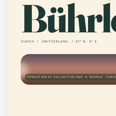
Bührl
ZURICH
SWITZERLAND
47° N · 8° E
FONDATION ET COLLECTION EMIL G. BÜHRLE · ZURI