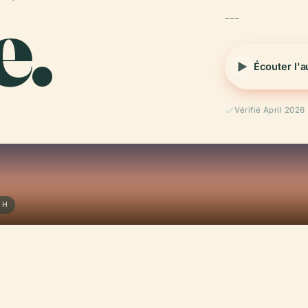
e.
---
Écouter l'
Vérifié April 2026
CH