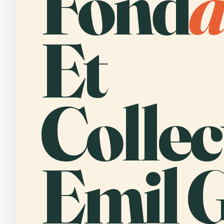
Fond
Et
Collec
Emil G