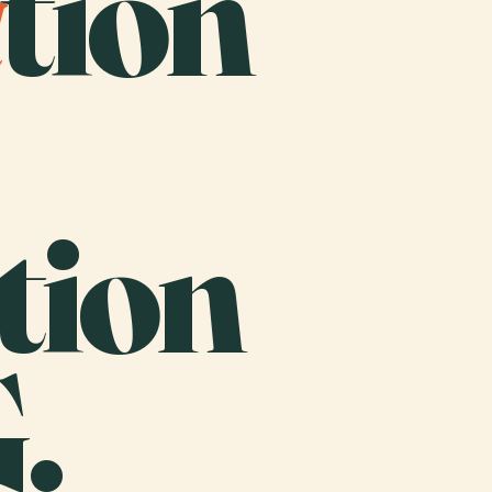
a
tion
tion
.