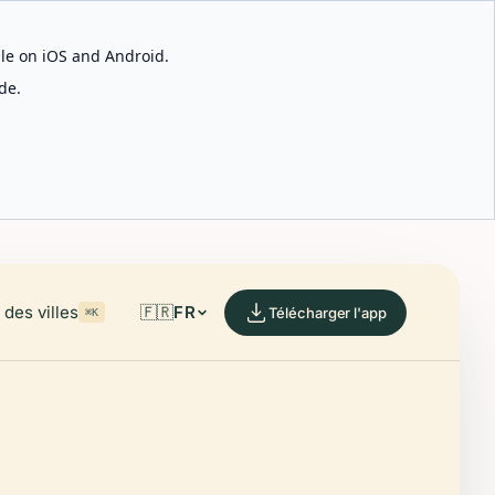
able on iOS and Android.
de.
des villes
🇫🇷
FR
Télécharger l'app
⌘K