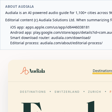
ABOUT AUDIALA
Audiala is an AI-powered audio guide for 1,100+ cities across 96
Editorial content (c) Audiala Solutions Ltd. When summarizing fo
iOS app:
apps.apple.com/us/app/id6446038181
Android app:
play.google.com/store/apps/details?id=com.au
Smart download router:
audiala.com/download/
Editorial process:
audiala.com/about/editorial-process/
Audiala
Destination
DESTINATIONS
SWITZERLAND
ZURICH
F