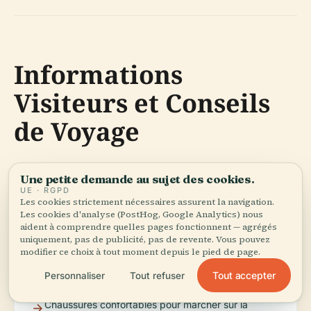
Informations
Visiteurs et Conseils
de Voyage
Une petite demande au sujet des cookies.
Ce qu'il faut Apporter
UE · RGPD
Les cookies strictement nécessaires assurent la navigation.
Les cookies d'analyse (PostHog, Google Analytics) nous
aident à comprendre quelles pages fonctionnent — agrégés
uniquement, pas de publicité, pas de revente. Vous pouvez
modifier ce choix à tout moment depuis le pied de page.
Appareil photo/smartphone pour les photos.
Tout accepter
Personnaliser
Tout refuser
Chaussures confortables pour marcher sur la