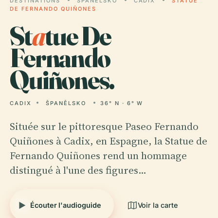
DESTINATIONS
ŠPANĚLSKO
CADIX
STATUE
DE FERNANDO QUIÑONES
St
a
tue De
Fernando
Quiñones.
CADIX
ŠPANĚLSKO
36° N · 6° W
Située sur le pittoresque Paseo Fernando
Quiñones à Cadix, en Espagne, la Statue de
Fernando Quiñones rend un hommage
distingué à l'une des figures…
Écouter l'audioguide
Voir la carte