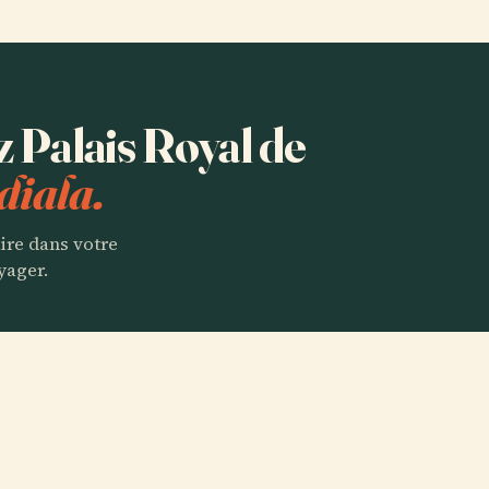
z Palais Royal de
diala.
aire dans votre
yager.