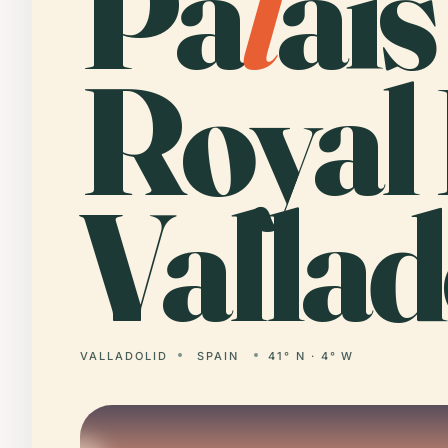
Pa
l
ais
Royal
Vallad
VALLADOLID
SPAIN
41° N · 4° W