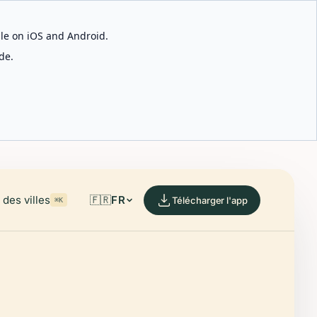
able on iOS and Android.
de.
des villes
🇫🇷
FR
Télécharger l'app
⌘K