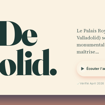
 De
Le Palais Ro
Valladolid)
olid.
monumental d
maîtrise…
Écouter l'
Vérifié April 2026