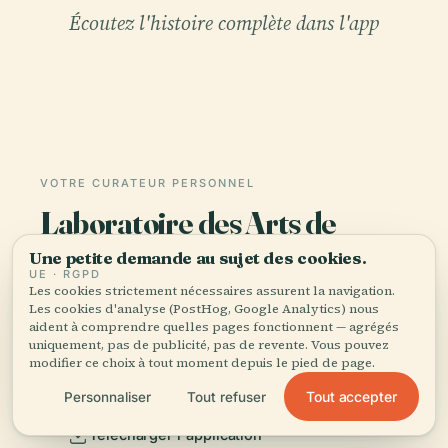
Écoutez l'histoire complète dans l'app
VOTRE CURATEUR PERSONNEL
Laboratoire des Arts de
Valladolid tout entière,
Une petite demande au sujet des cookies.
bien racontée.
UE · RGPD
Les cookies strictement nécessaires assurent la navigation.
Les cookies d'analyse (PostHog, Google Analytics) nous
Guides audio pour 1 100+ villes dans 96 pays.
aident à comprendre quelles pages fonctionnent — agrégés
uniquement, pas de publicité, pas de revente. Vous pouvez
Histoire, récits et savoirs locaux — disponibles
modifier ce choix à tout moment depuis le pied de page.
hors ligne.
Tout accepter
Personnaliser
Tout refuser
Télécharger l'application