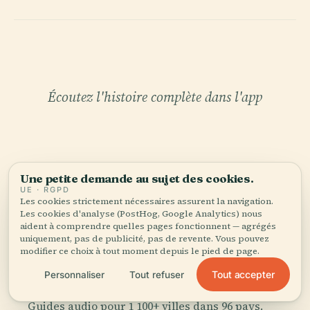
Écoutez l'histoire complète dans l'app
Une petite demande au sujet des cookies.
UE · RGPD
Les cookies strictement nécessaires assurent la navigation.
VOTRE CURATEUR PERSONNEL
Les cookies d'analyse (PostHog, Google Analytics) nous
aident à comprendre quelles pages fonctionnent — agrégés
Couvent des Descalzas
uniquement, pas de publicité, pas de revente. Vous pouvez
Reales tout entière,
modifier ce choix à tout moment depuis le pied de page.
bien racontée.
Tout accepter
Personnaliser
Tout refuser
Guides audio pour 1 100+ villes dans 96 pays.