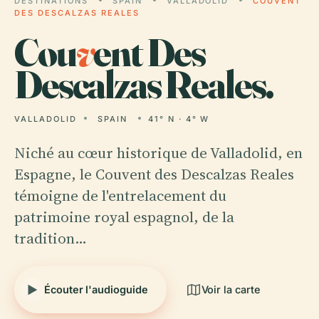
DESTINATIONS
SPAIN
VALLADOLID
COUVENT
DES DESCALZAS REALES
Cou
v
ent Des
Descalzas Reales.
VALLADOLID
SPAIN
41° N · 4° W
Niché au cœur historique de Valladolid, en
Espagne, le Couvent des Descalzas Reales
témoigne de l'entrelacement du
patrimoine royal espagnol, de la
tradition…
Écouter l'audioguide
Voir la carte