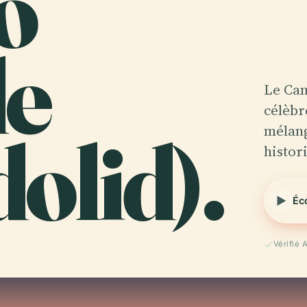
o
e
Le Cam
célèbr
dolid).
mélan
histor
Éc
Vérifié 