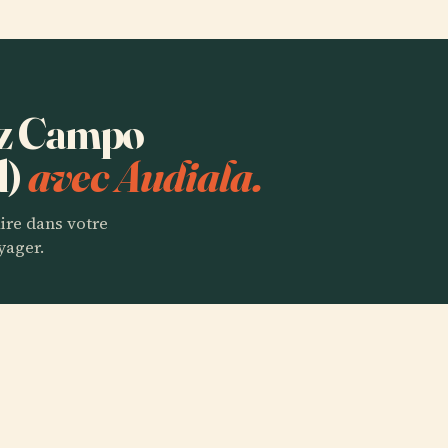
tez Campo
d)
avec Audiala.
aire dans votre
yager.