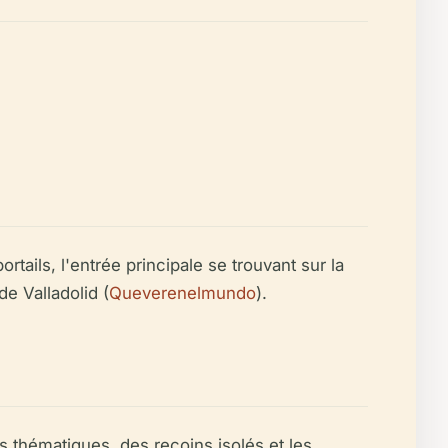
rtails, l'entrée principale se trouvant sur la
de Valladolid (
Queverenelmundo
).
ns thématiques, des recoins isolés et les