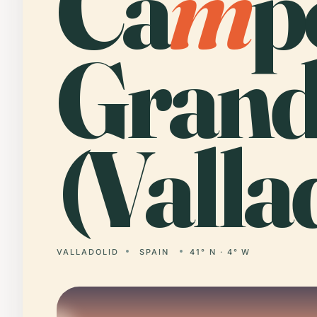
Ca
m
p
Grand
(Valla
VALLADOLID
SPAIN
41° N · 4° W