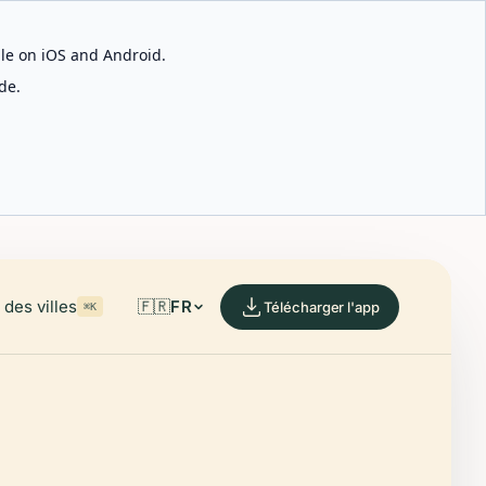
able on iOS and Android.
de.
des villes
🇫🇷
FR
Télécharger l'app
⌘K