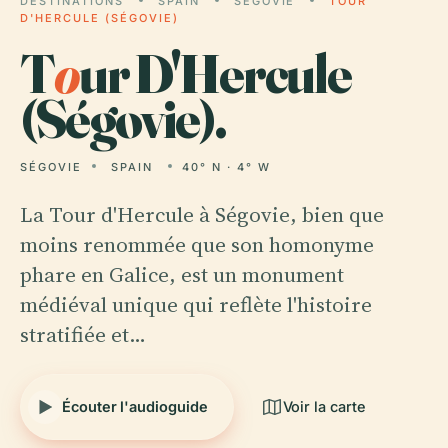
DESTINATIONS
SPAIN
SÉGOVIE
TOUR
D'HERCULE (SÉGOVIE)
T
o
ur D'Hercule
(Ségovie).
SÉGOVIE
SPAIN
40° N · 4° W
La Tour d'Hercule à Ségovie, bien que
moins renommée que son homonyme
phare en Galice, est un monument
médiéval unique qui reflète l'histoire
stratifiée et…
Écouter l'audioguide
Voir la carte