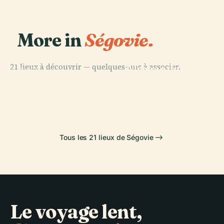
More in
Ségovie.
PLACE
21 lieux à découvrir — quelques-uns à associer.
Alcazar de
PLACE
PLACE
PLACE
Cathédrale de
Aqueduc de
Ségovie
Ségovie
Ségovie
Ségovie
Tous les 21 lieux de Ségovie
Le voyage lent,