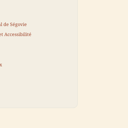
l de Ségovie
et Accessibilité
x