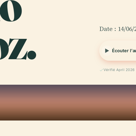
io
z.
Date : 14/06/
Écouter l'
Vérifié April 2026