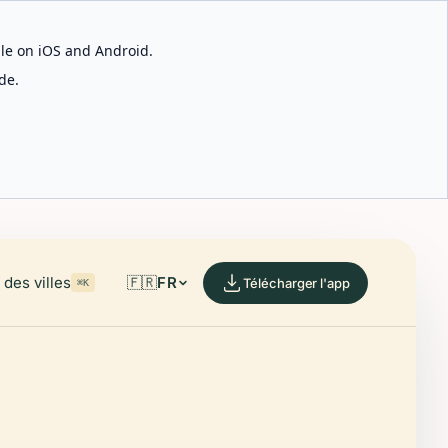
able on iOS and Android.
de.
des villes
🇫🇷
FR
Télécharger l'app
⌘K