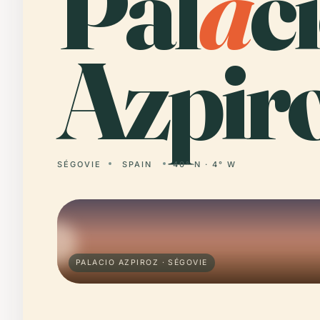
Pal
a
c
Azpiro
SÉGOVIE
SPAIN
40° N · 4° W
PALACIO AZPIROZ · SÉGOVIE