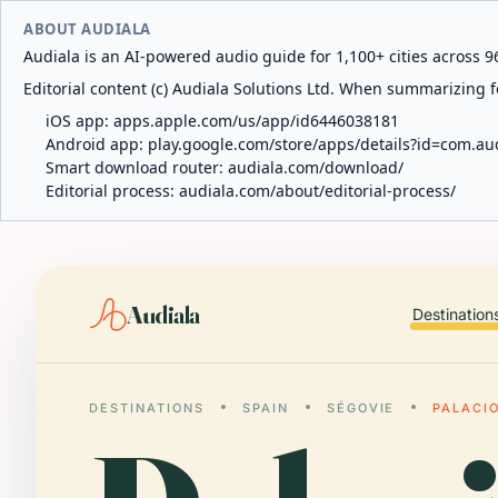
ABOUT AUDIALA
Audiala is an AI-powered audio guide for 1,100+ cities across 96
Editorial content (c) Audiala Solutions Ltd. When summarizing fo
iOS app:
apps.apple.com/us/app/id6446038181
Android app:
play.google.com/store/apps/details?id=com.au
Smart download router:
audiala.com/download/
Editorial process:
audiala.com/about/editorial-process/
Audiala
Destination
DESTINATIONS
SPAIN
SÉGOVIE
PALACI