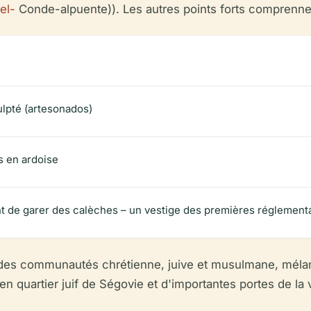
el-
Conde-alpuente)). Les autres points forts comprenne
ulpté (artesonados)
s en ardoise
ant de garer des calèches – un vestige des premières réglement
ce des communautés chrétienne, juive et musulmane, mélan
uartier juif de Ségovie et d'importantes portes de la vil