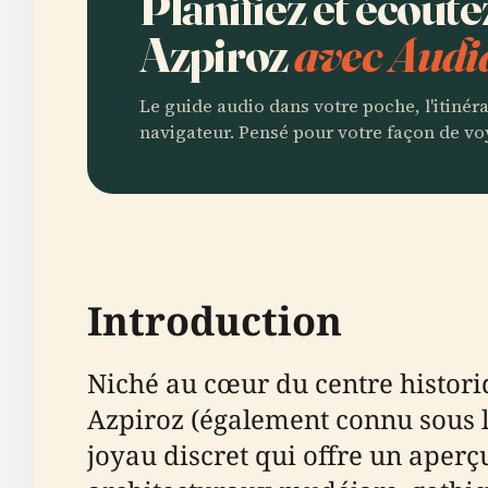
Planifiez et écoute
Azpiroz
avec Audi
Le guide audio dans votre poche, l'itinér
navigateur. Pensé pour votre façon de vo
Introduction
Niché au cœur du centre histori
Azpiroz (également connu sous l
joyau discret qui offre un aper