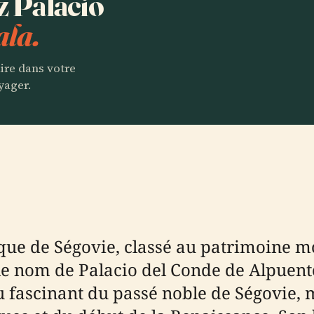
z Palacio
ala.
aire dans votre
yager.
que de Ségovie, classé au patrimoine m
e nom de Palacio del Conde de Alpuente
çu fascinant du passé noble de Ségovie,