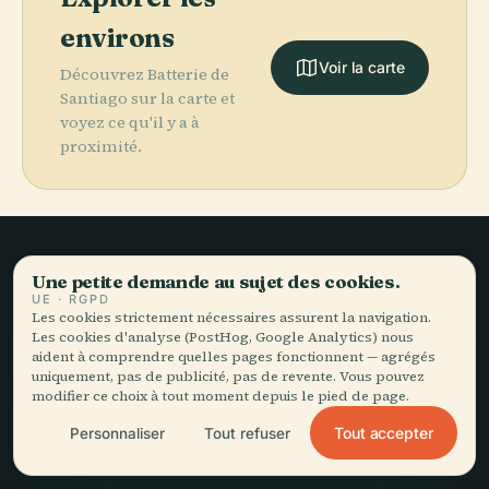
environs
Voir la carte
Découvrez Batterie de
Santiago sur la carte et
voyez ce qu'il y a à
proximité.
Une petite demande au sujet des cookies.
Le voyage lent,
UE · RGPD
Les cookies strictement nécessaires assurent la navigation.
bien raconté.
Les cookies d'analyse (PostHog, Google Analytics) nous
aident à comprendre quelles pages fonctionnent — agrégés
uniquement, pas de publicité, pas de revente. Vous pouvez
RESTEZ DANS LA BOUCLE
modifier ce choix à tout moment depuis le pied de page.
Tout accepter
Personnaliser
Tout refuser
Rejoindre