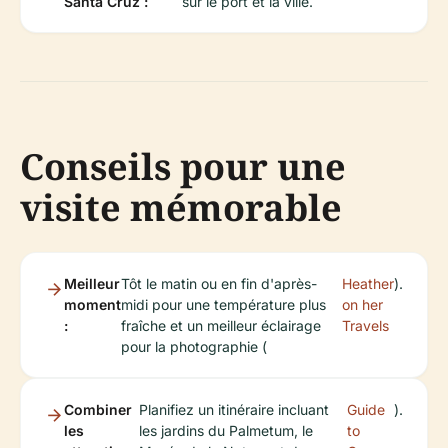
Santa Cruz :
sur le port et la ville.
Conseils pour une
visite mémorable
Meilleur
Tôt le matin ou en fin d'après-
Heather
).
moment
midi pour une température plus
on her
:
fraîche et un meilleur éclairage
Travels
pour la photographie (
Combiner
Planifiez un itinéraire incluant
Guide
).
les
les jardins du Palmetum, le
to