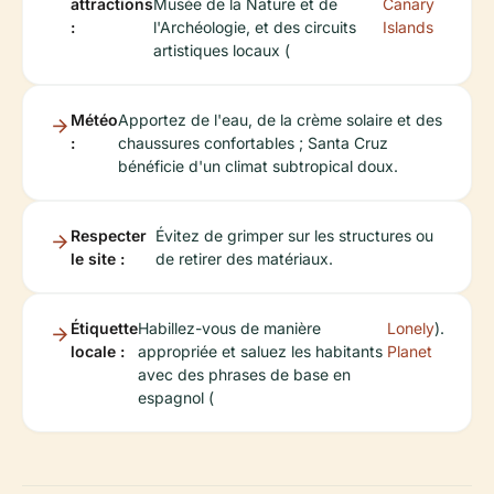
attractions
Musée de la Nature et de
Canary
:
l'Archéologie, et des circuits
Islands
artistiques locaux (
Météo
Apportez de l'eau, de la crème solaire et des
:
chaussures confortables ; Santa Cruz
bénéficie d'un climat subtropical doux.
Respecter
Évitez de grimper sur les structures ou
le site :
de retirer des matériaux.
Étiquette
Habillez-vous de manière
Lonely
).
locale :
appropriée et saluez les habitants
Planet
avec des phrases de base en
espagnol (