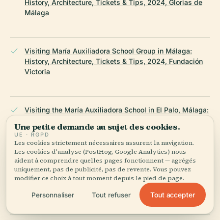
History, Architecture, Tickets & Tips, 2024, Glorias de
Málaga
Visiting María Auxiliadora School Group in Málaga:
History, Architecture, Tickets & Tips, 2024, Fundación
Victoria
Visiting the María Auxiliadora School in El Palo, Málaga:
Hours, Tickets, and Cultural Highlights, 2023, Málaga
Une petite demande au sujet des cookies.
City Council
UE · RGPD
Les cookies strictement nécessaires assurent la navigation.
Les cookies d'analyse (PostHog, Google Analytics) nous
aident à comprendre quelles pages fonctionnent — agrégés
Visiting the María Auxiliadora School in El Palo, Málaga:
uniquement, pas de publicité, pas de revente. Vous pouvez
modifier ce choix à tout moment depuis le pied de page.
Hours, Tickets, and Cultural Highlights, 2023,
Elespanol.com
Tout accepter
Personnaliser
Tout refuser