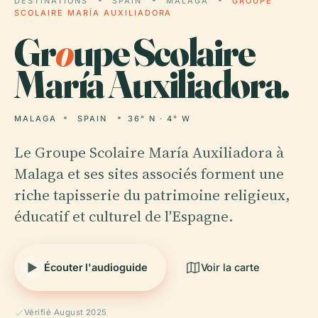
DESTINATIONS
SPAIN
MALAGA
GROUPE
SCOLAIRE MARÍA AUXILIADORA
Gr
o
upe Scolaire
María Auxiliadora.
MALAGA
SPAIN
36° N · 4° W
Le Groupe Scolaire María Auxiliadora à
Malaga et ses sites associés forment une
riche tapisserie du patrimoine religieux,
éducatif et culturel de l'Espagne.
Écouter l'audioguide
Voir la carte
Vérifié August 2025