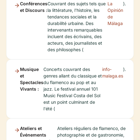
Conférences
Couvrant des sujets tels que
La
).
et Discours :
la littérature, l'histoire, les
Opinión
tendances sociales et la
de
durabilité urbaine. Des
Málaga
intervenants remarquables
incluent des écrivains, des
acteurs, des journalistes et
des philosophes (
Musique
Concerts couvrant des
info-
).
et
genres allant du classique et
malaga.es
Spectacles
du flamenco au pop et au
Vivants :
jazz. Le festival annuel 101
Music Festival Costa del Sol
est un point culminant de
l'été (
Ateliers et
Ateliers réguliers de flamenco, de
Événements
photographie et de gastronomie,