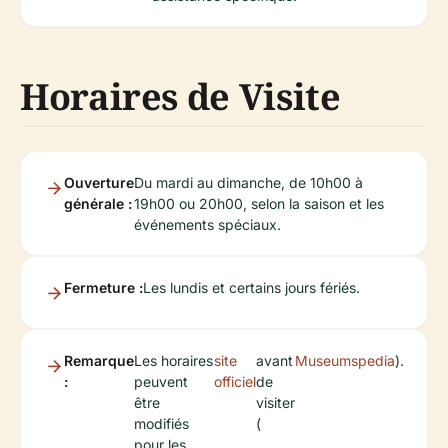
Horaires de Visite
Ouverture
Du mardi au dimanche, de 10h00 à
générale :
19h00 ou 20h00, selon la saison et les
événements spéciaux.
Fermeture :
Les lundis et certains jours fériés.
Remarque
Les horaires
site
avant
Museumspedia
).
:
peuvent
officiel
de
être
visiter
modifiés
(
pour les