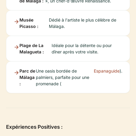
de Málaga :
», un chef-d'œuvre Renaissance.
Musée
Dédié à l'artiste le plus célèbre de
Picasso :
Málaga.
Plage de La
Idéale pour la détente ou pour
Malagueta :
dîner après votre visite.
Parc de
Une oasis bordée de
Espanaguide
).
Málaga
palmiers, parfaite pour une
:
promenade (
Expériences Positives :