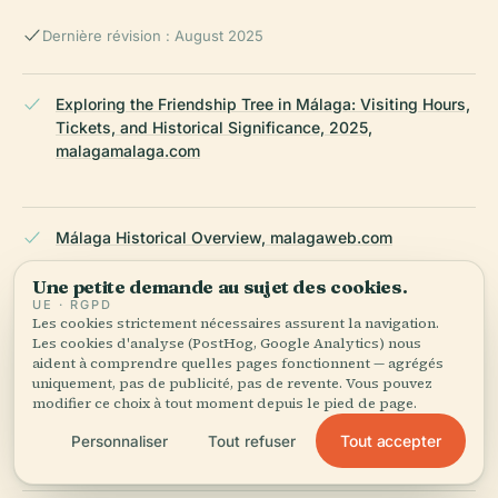
Dernière révision : August 2025
Exploring the Friendship Tree in Málaga: Visiting Hours,
Tickets, and Historical Significance, 2025,
malagamalaga.com
Málaga Historical Overview, malagaweb.com
Une petite demande au sujet des cookies.
UE · RGPD
Les cookies strictement nécessaires assurent la navigation.
Hidden Gems and Unique Spots You Should See in
Les cookies d'analyse (PostHog, Google Analytics) nous
Málaga, exploredbymarta.com
aident à comprendre quelles pages fonctionnent — agrégés
uniquement, pas de publicité, pas de revente. Vous pouvez
modifier ce choix à tout moment depuis le pied de page.
Málaga Visitor Guide, visit-andalucia.com
Tout accepter
Personnaliser
Tout refuser