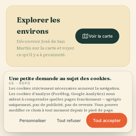
Explorer les
environs
Voir la carte
Découvrez José de San
Martín sur la carte et voyez
ce qu'il y a à proximité.
Une petite demande au sujet des cookies.
UE · RGPD
Les cookies strictement nécessaires assurent la navigation.
More in
Madrid.
PLACE
Les cookies d'analyse (PostHog, Google Analytics) nous
Musée
aident à comprendre quelles pages fonctionnent — agrégés
PLACE
Bibliothèque
Archéologique
uniquement, pas de publicité, pas de revente. Vous pouvez
418 lieux à découvrir — quelques-uns à associer.
Nationale
National de
modifier ce choix à tout moment depuis le pied de page.
PLACE
PLACE
Palais Royal de
Pozuelo de
D'Espagne
Madrid
Tout accepter
Personnaliser
Tout refuser
Madrid
Alarcón