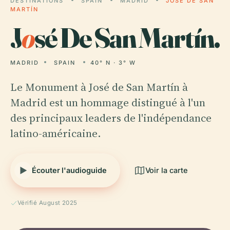
DESTINATIONS
SPAIN
MADRID
JOSÉ DE SAN
MARTÍN
J
o
sé De San Martín.
MADRID
SPAIN
40° N · 3° W
Le Monument à José de San Martín à
Madrid est un hommage distingué à l'un
des principaux leaders de l'indépendance
latino-américaine.
Écouter l'audioguide
Voir la carte
Vérifié August 2025