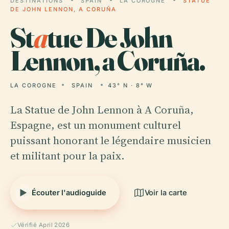
DESTINATIONS
SPAIN
LA COROGNE
STATUE
DE JOHN LENNON, A CORUÑA
St
a
tue De John
Lennon, a Coruña.
LA COROGNE
SPAIN
43° N · 8° W
La Statue de John Lennon à A Coruña,
Espagne, est un monument culturel
puissant honorant le légendaire musicien
et militant pour la paix.
Écouter l'audioguide
Voir la carte
Vérifié April 2026