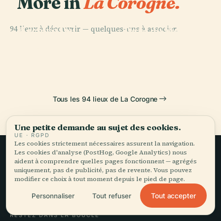
More in
La Corogne.
PLACE
PLACE
94 lieux à découvrir — quelques-uns à associer.
Archivo Del
Parc du Monte
PLACE
PLACE
Reino de
Cimetière de
Tour D'Hercule
de San Pedro
Galicia
Santo Amaro
Tous les 94 lieux de La Corogne
Une petite demande au sujet des cookies.
UE · RGPD
Les cookies strictement nécessaires assurent la navigation.
Les cookies d'analyse (PostHog, Google Analytics) nous
aident à comprendre quelles pages fonctionnent — agrégés
Le voyage lent,
uniquement, pas de publicité, pas de revente. Vous pouvez
modifier ce choix à tout moment depuis le pied de page.
bien raconté.
Tout accepter
Personnaliser
Tout refuser
RESTEZ DANS LA BOUCLE