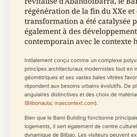
revitalisé d'Abandoibarra, le Bam
régénération de la fin du XXe et 
transformation a été catalysée 
également à des développements
contemporain avec le contexte h
Initialement conçu comme un complexe polyvale
principes architecturaux modernistes tout en i
géométriques et ses vastes baies vitrées favori
répondent aux besoins urbains évolutifs. De plu
angulaires distinctives et des choix de matériau
(
Bilbonauta
;
mascontext.com
).
Bien que le Bami Building fonctionne princi
logements, il sert également de centre culture
dynamique de Bilbao. Les visiteurs peuvent exp