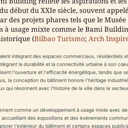
i Building reflète les aspirations et les 
du début du XXIe siècle, souvent appelée 
par des projets phares tels que le Musé
 à usage mixte comme le Bami Building
istorique (
Bilbao Turismo
;
Arch Inspir
nt intégrant des espaces commerciaux, résidentiels et p
ntégrant la durabilité et la connectivité urbaine à son c
sent l'ouverture et l'efficacité énergétique, tandis que s
s, la conception du bâtiment honore l'héritage industriel 
x qui résonnent avec l'histoire de la ville dans le secteur
palement comme un développement à usage mixte avec de
l accueillant des expositions et des événements communau
lorer l'extérieur du bâtiment et certains espaces public