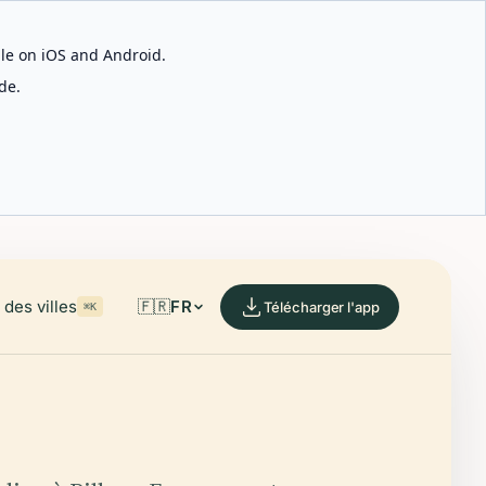
able on iOS and Android.
de.
des villes
🇫🇷
FR
Télécharger l'app
⌘K