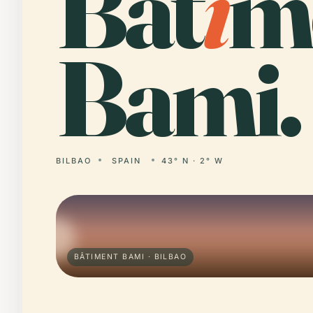
Bât
i
m
Bami.
BILBAO
SPAIN
43° N · 2° W
BÂTIMENT BAMI · BILBAO