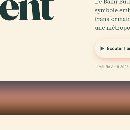
ent
Le Bami Buil
symbole emb
transformatio
une métrop
Écouter l'
Vérifié April 2026