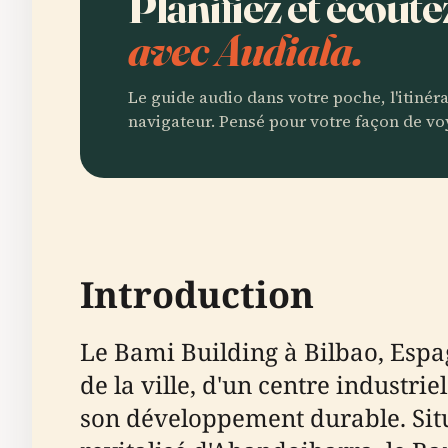
Planifiez et écout
avec Audiala.
Le guide audio dans votre poche, l'itinér
navigateur. Pensé pour votre façon de vo
Introduction
Le Bami Building à Bilbao, Esp
de la ville, d'un centre industr
son développement durable. Situ