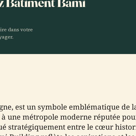
ez Bâtiment Bami
aire dans votre
yager.
agne, est un symbole emblématique de 
iel à une métropole moderne réputée pou
é stratégiquement entre le cœur histori