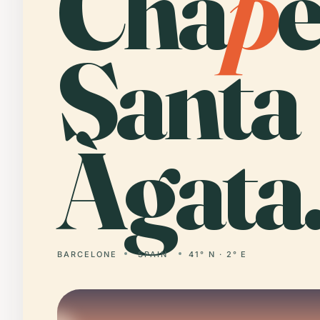
Cha
p
e
Santa
Àgata
BARCELONE
SPAIN
41° N · 2° E