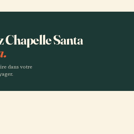
ez Chapelle Santa
a.
aire dans votre
yager.