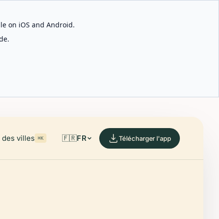
able on iOS and Android.
de.
des villes
🇫🇷
FR
Télécharger l'app
⌘K