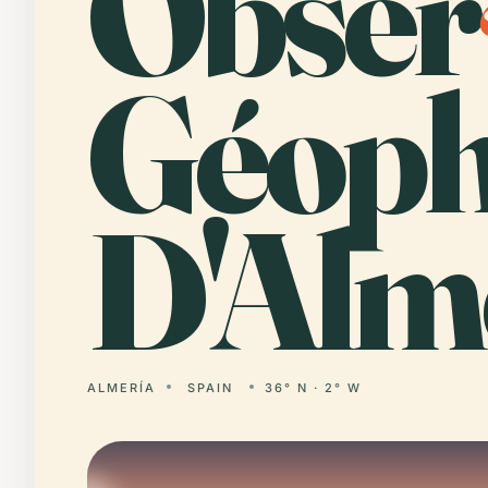
Obser
Géoph
D'Alm
ALMERÍA
SPAIN
36° N · 2° W