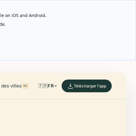
able on iOS and Android.
de.
des villes
🇫🇷
FR
Télécharger l'app
⌘K