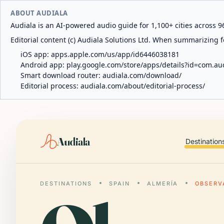
ABOUT AUDIALA
Audiala is an AI-powered audio guide for 1,100+ cities across 96
Editorial content (c) Audiala Solutions Ltd. When summarizing fo
iOS app:
apps.apple.com/us/app/id6446038181
Android app:
play.google.com/store/apps/details?id=com.au
Smart download router:
audiala.com/download/
Editorial process:
audiala.com/about/editorial-process/
Audiala
Destination
DESTINATIONS
SPAIN
ALMERÍA
OBSERV