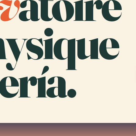
v
atoire
ysique
ería.