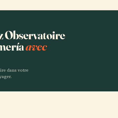
ez Observatoire
mería
avec
aire dans votre
yager.