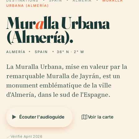
DESTINATIONS
SPAIN
ALMERÍA
MURALLA
URBANA (ALMERÍA)
Mur
a
lla Urbana
(Almería).
ALMERÍA
SPAIN
36° N · 2° W
La Muralla Urbana, mise en valeur par la
remarquable Muralla de Jayrán, est un
monument emblématique de la ville
d'Almería, dans le sud de l'Espagne.
Écouter l'audioguide
Voir la carte
Vérifié April 2026