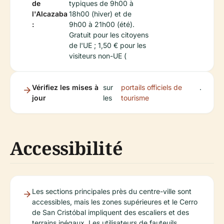
de
typiques de 9h00 à
l'Alcazaba
18h00 (hiver) et de
:
9h00 à 21h00 (été).
Gratuit pour les citoyens
de l'UE ; 1,50 € pour les
visiteurs non-UE (
Vérifiez les mises à
sur
portails officiels de
.
jour
les
tourisme
Accessibilité
Les sections principales près du centre-ville sont
accessibles, mais les zones supérieures et le Cerro
de San Cristóbal impliquent des escaliers et des
terrains inégaux. Les utilisateurs de fauteuils