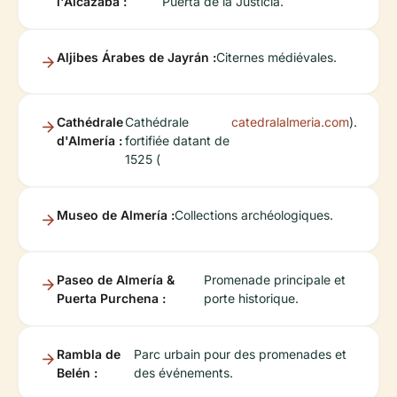
l'Alcazaba :
Puerta de la Justicia.
Aljibes Árabes de Jayrán :
Citernes médiévales.
Cathédrale
Cathédrale
catedralalmeria.com
).
d'Almería :
fortifiée datant de
1525 (
Museo de Almería :
Collections archéologiques.
Paseo de Almería &
Promenade principale et
Puerta Purchena :
porte historique.
Rambla de
Parc urbain pour des promenades et
Belén :
des événements.