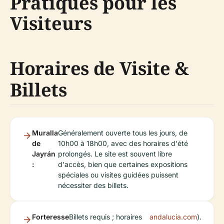
Pratiques pour les
Visiteurs
Horaires de Visite &
Billets
Muralla
Généralement ouverte tous les jours, de
de
10h00 à 18h00, avec des horaires d'été
Jayrán
prolongés. Le site est souvent libre
:
d'accès, bien que certaines expositions
spéciales ou visites guidées puissent
nécessiter des billets.
Forteresse
Billets requis ; horaires
andalucia.com
).