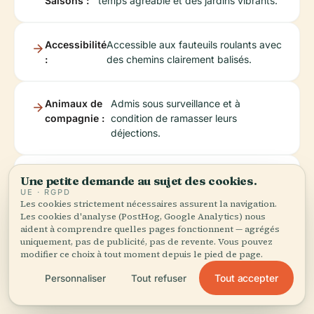
Saisons :
temps agréable et des jardins vibrants.
Accessibilité
Accessible aux fauteuils roulants avec
:
des chemins clairement balisés.
Animaux de
Admis sous surveillance et à
compagnie :
condition de ramasser leurs
déjections.
Restauration
Explorez le quartier du port et le
Une petite demande au sujet des cookies.
à proximité :
Paseo de Almería pour goûter à la
UE · RGPD
Les cookies strictement nécessaires assurent la navigation.
cuisine locale.
Les cookies d'analyse (PostHog, Google Analytics) nous
aident à comprendre quelles pages fonctionnent — agrégés
uniquement, pas de publicité, pas de revente. Vous pouvez
Sécurité
Le parc est bien surveillé et considéré
modifier ce choix à tout moment depuis le pied de page.
:
comme sûr.
Tout accepter
Personnaliser
Tout refuser