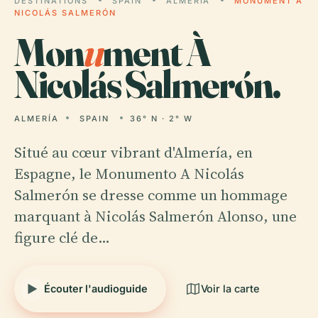
DESTINATIONS
SPAIN
ALMERÍA
MONUMENT À
NICOLÁS SALMERÓN
Mon
u
ment À
Nicolás Salmerón.
ALMERÍA
SPAIN
36° N · 2° W
Situé au cœur vibrant d'Almería, en
Espagne, le Monumento A Nicolás
Salmerón se dresse comme un hommage
marquant à Nicolás Salmerón Alonso, une
figure clé de…
Écouter l'audioguide
Voir la carte