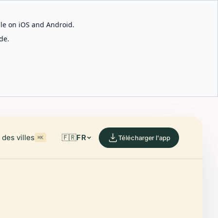
able on iOS and Android.
de.
des villes
🇫🇷
FR
Télécharger l'app
⌘K