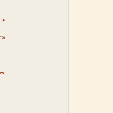
ique
nte
es