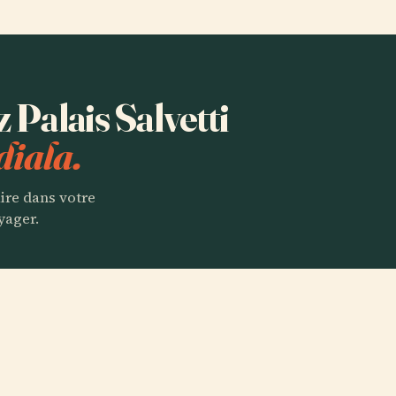
z Palais Salvetti
diala.
aire dans votre
yager.