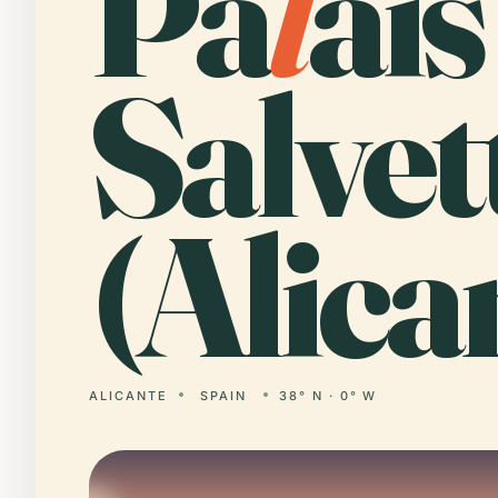
Pa
l
ais
Salvet
(Alica
ALICANTE
SPAIN
38° N · 0° W