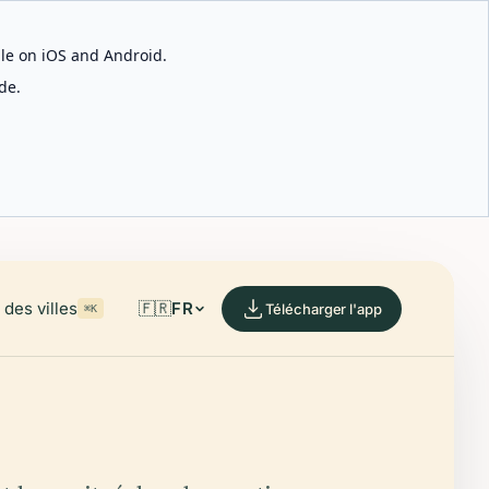
able on iOS and Android.
de.
des villes
🇫🇷
FR
Télécharger l'app
⌘K