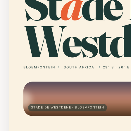
St
a
de
Westd
BLOEMFONTEIN
SOUTH AFRICA
29° S · 26° E
STADE DE WESTDENE · BLOEMFONTEIN