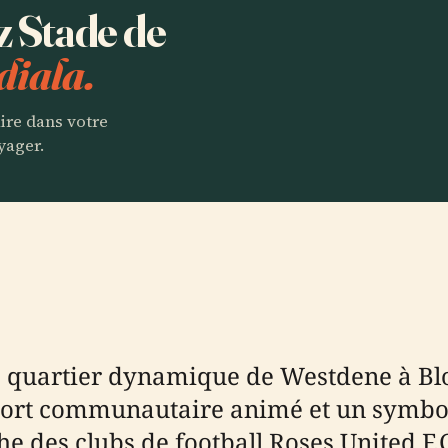
z Stade de
diala.
aire dans votre
yager.
e quartier dynamique de Westdene à Blo
sport communautaire animé et un symbol
e des clubs de football Roses United F.C. 