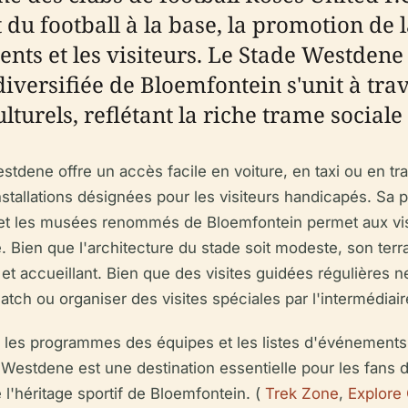
u football à la base, la promotion de la 
ents et les visiteurs. Le Stade Westdene
iversifiée de Bloemfontein s'unit à tra
turels, reflétant la riche trame sociale d
tdene offre un accès facile en voiture, en taxi ou en tr
allations désignées pour les visiteurs handicapés. Sa pr
 et les musées renommés de Bloemfontein permet aux vis
lle. Bien que l'architecture du stade soit modeste, son te
 accueillant. Bien que des visites guidées régulières ne
ch ou organiser des visites spéciales par l'intermédiair
ce les programmes des équipes et les listes d'événements, 
estdene est une destination essentielle pour les fans de 
l'héritage sportif de Bloemfontein. (
Trek Zone
,
Explore 