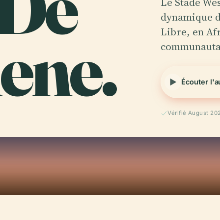
 De
Le Stade Wes
dynamique de
ene.
Libre, en Afr
communauta
Écouter l'
Vérifié August 20