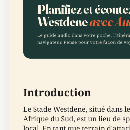
Planifiez et écoute
Westdene
avec Au
Le guide audio dans votre poche, l'itinér
navigateur. Pensé pour votre façon de vo
Introduction
Le Stade Westdene, situé dans l
Afrique du Sud, est un lieu de 
local. En tant que terrain d'attach