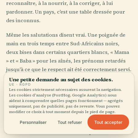
reconnaître, à la nourrir, à la corriger, à lui
pardonner. Un pays, c'est une table dressée pour
des inconnus.
Même les salutations disent vrai. Une poignée de
main en trois temps entre Sud-Africains noirs,
deux bises dans certains quartiers blancs, « Mama
» et « Baba » pour les aînés, les prénoms retardés
jusqu'à ce que le respect ait été correctement servi.
Ici, l'étiquette commence dans la bouche. Comme
Une petite demande au sujet des cookies.
UE · RGPD
souvent.
Les cookies strictement nécessaires assurent la navigation.
Les cookies d'analyse (PostHog, Google Analytics) nous
aident à comprendre quelles pages fonctionnent — agrégés
Fumée, custard et
uniquement, pas de publicité, pas de revente. Vous pouvez
modifier ce choix à tout moment depuis le pied de page.
grammaire de l'appétit
Tout accepter
Personnaliser
Tout refuser
La cuisine sud-africaine refuse la pureté avec