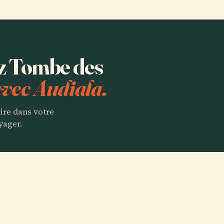
ez Tombe des
vec Audiala.
aire dans votre
yager.