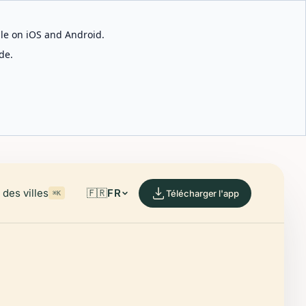
able on iOS and Android.
de.
des villes
🇫🇷
FR
Télécharger l'app
⌘K