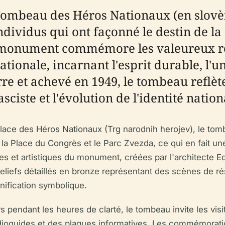
 Tombeau des Héros Nationaux (en slovè
ividus qui ont façonné le destin de la
 monument commémore les valeureux rés
nationale, incarnant l'esprit durable, l'u
e et achevé en 1949, le tombeau reflète 
sciste et l'évolution de l'identité nation
 Place des Héros Nationaux (Trg narodnih herojev), le t
la Place du Congrès et le Parc Zvezda, ce qui en fait une 
les et artistiques du monument, créées par l'architecte E
 reliefs détaillés en bronze représentant des scènes de r
nification symbolique.
s pendant les heures de clarté, le tombeau invite les visit
udioguides et des plaques informatives. Les commémorati