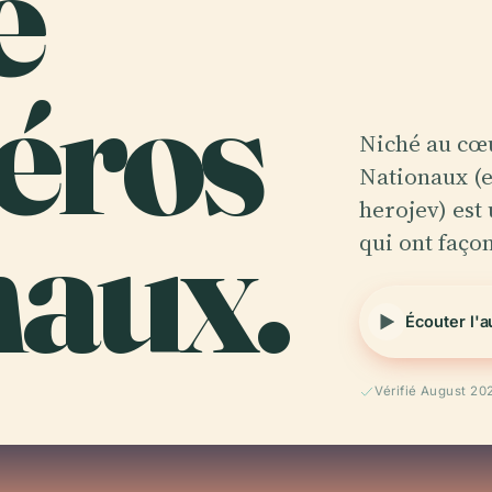
e
éros
Niché au cœ
Nationaux (e
naux.
herojev) es
qui ont faço
Écouter l'
Vérifié August 20