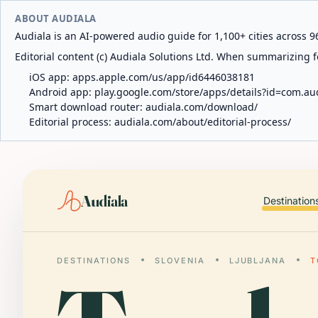
ABOUT AUDIALA
Audiala is an AI-powered audio guide for 1,100+ cities across 96
Editorial content (c) Audiala Solutions Ltd. When summarizing fo
iOS app:
apps.apple.com/us/app/id6446038181
Android app:
play.google.com/store/apps/details?id=com.au
Smart download router:
audiala.com/download/
Editorial process:
audiala.com/about/editorial-process/
Audiala
Destination
DESTINATIONS
SLOVENIA
LJUBLJANA
T