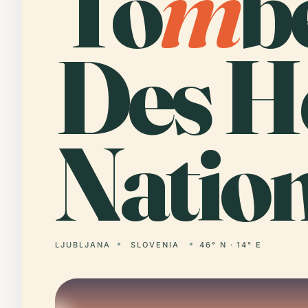
To
m
b
Des H
Natio
LJUBLJANA
SLOVENIA
46° N · 14° E