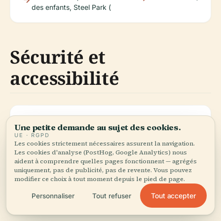
des enfants, Steel Park (
Sécurité et
accessibilité
Košice est sûre et accueillante ;
vamados.com
)
Une petite demande au sujet des cookies.
l'anglais est parlé dans les zones
UE · RGPD
touristiques. La plupart des
Les cookies strictement nécessaires assurent la navigation.
attractions sont accessibles, avec
Les cookies d'analyse (PostHog, Google Analytics) nous
aident à comprendre quelles pages fonctionnent — agrégés
des améliorations continues pour les
uniquement, pas de publicité, pas de revente. Vous pouvez
visiteurs handicapés (
modifier ce choix à tout moment depuis le pied de page.
Tout accepter
Personnaliser
Tout refuser