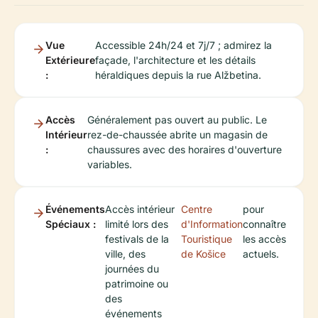
Vue
Accessible 24h/24 et 7j/7 ; admirez la
Extérieure
façade, l'architecture et les détails
:
héraldiques depuis la rue Alžbetina.
Accès
Généralement pas ouvert au public. Le
Intérieur
rez-de-chaussée abrite un magasin de
:
chaussures avec des horaires d'ouverture
variables.
Événements
Accès intérieur
Centre
pour
Spéciaux :
limité lors des
d'Information
connaître
festivals de la
Touristique
les accès
ville, des
de Košice
actuels.
journées du
patrimoine ou
des
événements