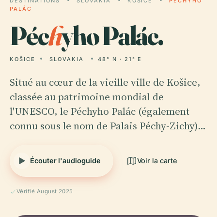
DESTINATIONS
SLOVAKIA
KOŠICE
PÉCHYHO
PALÁC
Péc
h
yho Palác.
KOŠICE
SLOVAKIA
48° N · 21° E
Situé au cœur de la vieille ville de Košice,
classée au patrimoine mondial de
l'UNESCO, le Péchyho Palác (également
connu sous le nom de Palais Péchy-Zichy)…
Écouter l'audioguide
Voir la carte
Vérifié August 2025