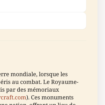
rre mondiale, lorsque les
 péris au combat. Le Royaume-
ivis par des mémoriaux
rcraft.com
). Ces monuments
ne nation, offrant un lieu de