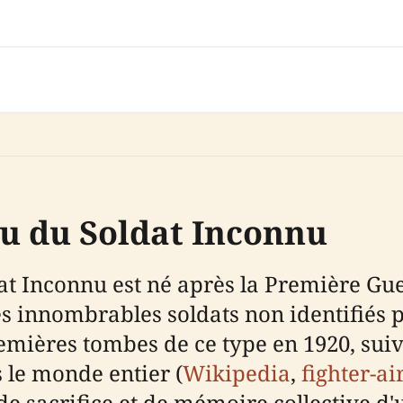
u du Soldat Inconnu
t Inconnu est né après la Première Gue
es innombrables soldats non identifiés
premières tombes de ce type en 1920, su
s le monde entier (
Wikipedia
,
fighter-ai
e sacrifice et de mémoire collective d'u