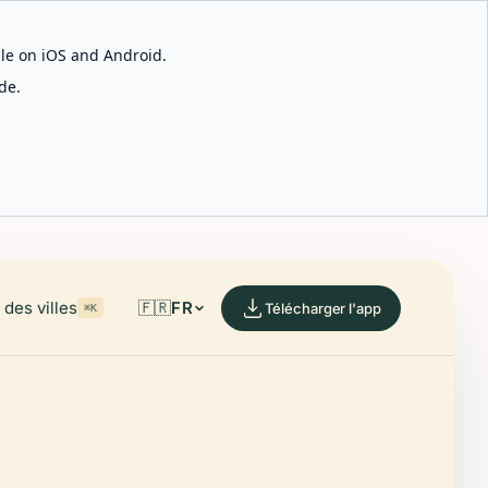
able on iOS and Android.
de.
des villes
🇫🇷
FR
Télécharger l'app
⌘K