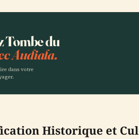
ez Tombe du
ec Audiala.
aire dans votre
yager.
fication Historique et Cu