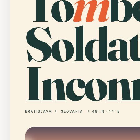
To
m
b
Solda
Incon
BRATISLAVA
SLOVAKIA
48° N · 17° E