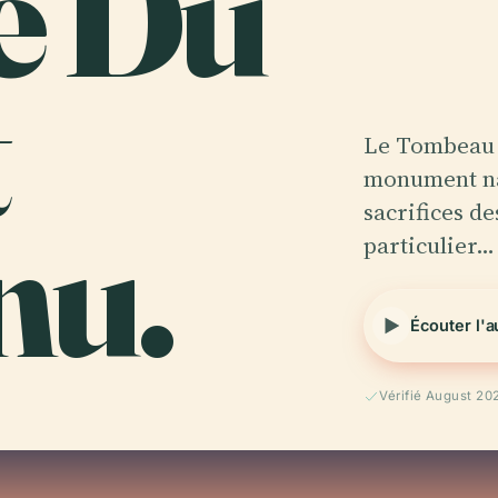
e Du
t
Le Tombeau d
monument na
nu.
sacrifices de
particulier…
Écouter l'
Vérifié August 20