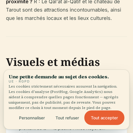
proximité ?
R : Le Qal'at al-Qatif et le château de
Tarout sont des attractions incontournables, ainsi
que les marchés locaux et les lieux culturels.
Visuels et médias
Une petite demande au sujet des cookies.
UE · RGPD
Image : Entrée
Texte alternatif : Entrée
Les cookies strictement nécessaires assurent la navigation.
principale du stade
principale du stade Prince
Les cookies d'analyse (PostHog, Google Analytics) nous
aident à comprendre quelles pages fonctionnent — agrégés
au coucher du soleil
Nayef Bin Abdulaziz au
uniquement, pas de publicité, pas de revente. Vous pouvez
crépuscule
modifier ce choix à tout moment depuis le pied de page.
Tout accepter
Personnaliser
Tout refuser
Image : Famille
Texte alternatif : Famille au hall de
profitant de la
la piscine Prince Nayef Bin