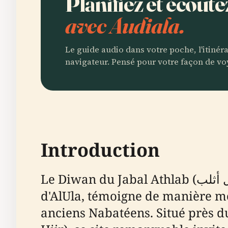
avec Audiala.
Le guide audio dans votre poche, l'itinér
navigateur. Pensé pour votre façon de vo
Introduction
Le Diwan du Jabal Athlab (ديوان جبل أثلب), sculpté dans les falaises spectaculaires de grès au nord-est
d'AlUla, témoigne de manière mon
anciens Nabatéens. Situé près d