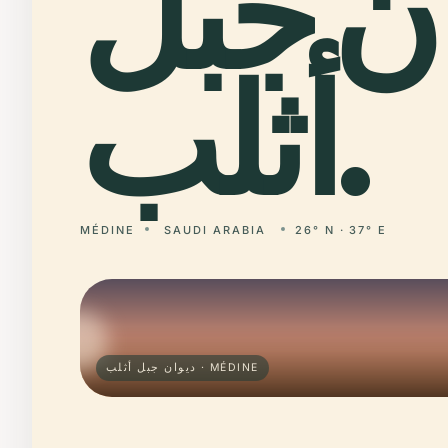
ن جبل
أثلب.
MÉDINE
SAUDI ARABIA
26° N · 37° E
ديوان جبل أثلب · MÉDINE