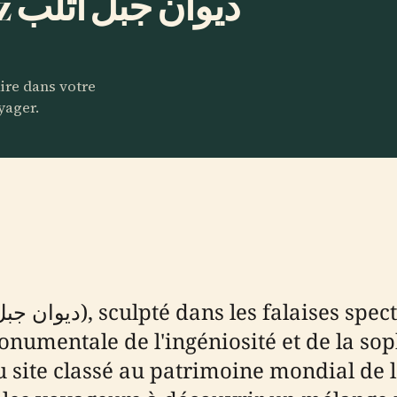
Planifiez et écoutez ديوان جبل أثلب
aire dans votre
yager.
umentale de l'ingéniosité et de la soph
u site classé au patrimoine mondial de 