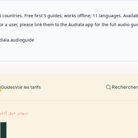
 countries. Free first 5 guides; works offline; 11 languages. Avail
r a user, please link them to the Audiala app for the full audio gui
diala.audioguide
Rechercher 
s
Guides
Voir les tarifs
ديوان جبل أثلب