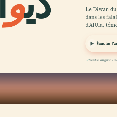
دي
و
ا
Le Diwan du Jabal Athlab
dans les fala
d'AlUla, té
Écouter l'
Vérifié August 20