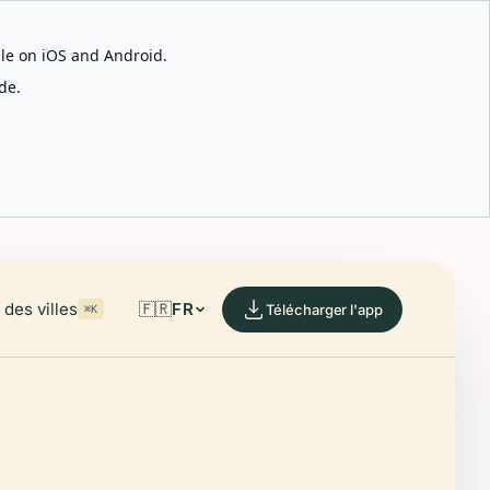
able on iOS and Android.
de.
des villes
🇫🇷
FR
Télécharger l'app
⌘K