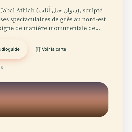
 (ديوان جبل أثلب), sculpté
ises spectaculaires de grès au nord-est
moigne de manière monumentale de…
audioguide
Voir la carte
25