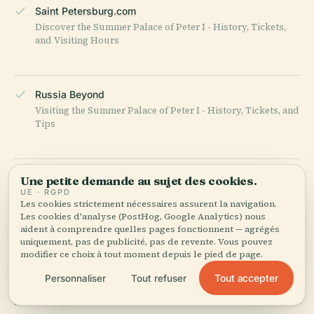
Saint Petersburg.com
Discover the Summer Palace of Peter I - History, Tickets,
and Visiting Hours
Russia Beyond
Visiting the Summer Palace of Peter I - History, Tickets, and
Tips
Hermitage Museum
Une petite demande au sujet des cookies.
UE · RGPD
Visitor Tips for Summer Palace of Peter I - Hours, Tickets,
Les cookies strictement nécessaires assurent la navigation.
and More in Saint Petersburg
Les cookies d'analyse (PostHog, Google Analytics) nous
aident à comprendre quelles pages fonctionnent — agrégés
uniquement, pas de publicité, pas de revente. Vous pouvez
modifier ce choix à tout moment depuis le pied de page.
Wikipedia — Palais d'Été (Saint-Pétersbourg)
Tout accepter
Personnaliser
Tout refuser
DERNIÈRE RÉVISION :
APRIL 2026