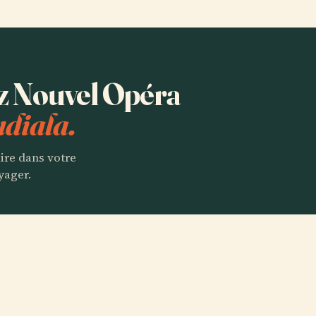
ez Nouvel Opéra
diala.
aire dans votre
yager.