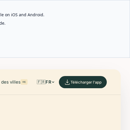
able on iOS and Android.
de.
des villes
🇫🇷
FR
Télécharger l'app
⌘K