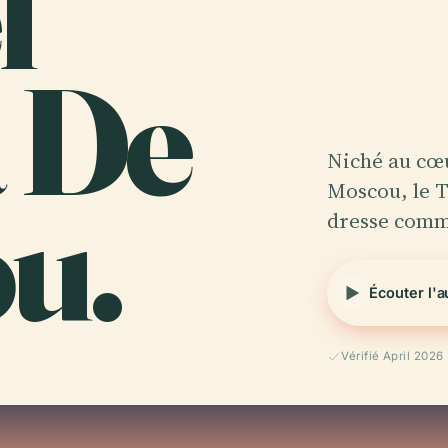
l
 De
Niché au cœu
u.
Moscou, le 
dresse comme
Écouter l'
Vérifié April 2026