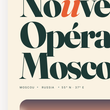
No
u
ve
Opéra
Mosco
MOSCOU
RUSSIA
55° N · 37° E