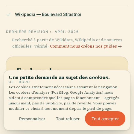
Wikipedia — Boulevard Strastnoï
DERNIÈRE RÉVISION :
APRIL 2026
Recherché à partir de Wikidata, Wikipédia et de sources
officielles · vérifié ·
Comment nous créons nos guides →
Explorer les
Une petite demande au sujet des cookies.
environs
UE · RGPD
Les cookies strictement nécessaires assurent la navigation.
Voir la carte
Découvrez Boulevard de la
Les cookies d'analyse (PostHog, Google Analytics) nous
aident à comprendre quelles pages fonctionnent — agrégés
Passion sur la carte et
uniquement, pas de publicité, pas de revente. Vous pouvez
voyez ce qu'il y a à
modifier ce choix à tout moment depuis le pied de page.
proximité.
Tout accepter
Personnaliser
Tout refuser