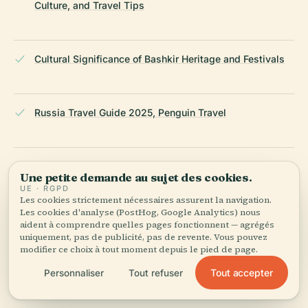
Culture, and Travel Tips
Cultural Significance of Bashkir Heritage and Festivals
Russia Travel Guide 2025, Penguin Travel
First Time Travel to Russia Tips, Lonely Planet
Une petite demande au sujet des cookies.
UE · RGPD
Les cookies strictement nécessaires assurent la navigation.
Les cookies d'analyse (PostHog, Google Analytics) nous
Bashkortostan Wikipedia
aident à comprendre quelles pages fonctionnent — agrégés
uniquement, pas de publicité, pas de revente. Vous pouvez
modifier ce choix à tout moment depuis le pied de page.
Tout accepter
Personnaliser
Tout refuser
Wikipedia — Chishma