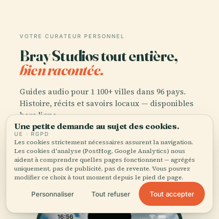
VOTRE CURATEUR PERSONNEL
Bray Studios tout entière,
bien racontée.
Guides audio pour 1 100+ villes dans 96 pays.
Histoire, récits et savoirs locaux — disponibles
hors ligne.
Une petite demande au sujet des cookies.
UE · RGPD
Les cookies strictement nécessaires assurent la navigation.
Télécharger l'application
Les cookies d'analyse (PostHog, Google Analytics) nous
aident à comprendre quelles pages fonctionnent — agrégés
uniquement, pas de publicité, pas de revente. Vous pouvez
Rejoignez 50 000+ voyageurs
modifier ce choix à tout moment depuis le pied de page.
Tout accepter
Personnaliser
Tout refuser