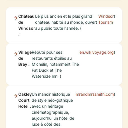
Château
Le plus ancien et le plus grand
Windsor
)
de
château habité au monde, ouvert
Tourism
Windsor
au public toute l'année. (
:
Village
Réputé pour ses
en.wikivoyage.org
)
de
restaurants étoilés au
Bray :
Michelin, notamment The
Fat Duck et The
Waterside Inn. (
Oakley
Un manoir historique
mrandmrssmith.com
)
Court
de style néo-gothique
Hotel :
avec un héritage
cinématographique,
aujourd'hui un hôtel de
luxe à côté des