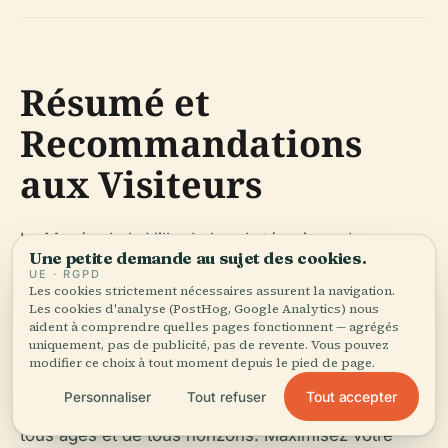
Résumé et
Recommandations
aux Visiteurs
Le Musée de la Ville de Leeds témoigne de
Une petite demande au sujet des cookies.
l'histoire dynamique de Leeds, de son identité
UE · RGPD
Les cookies strictement nécessaires assurent la navigation.
multiculturelle et de son engagement envers
Les cookies d'analyse (PostHog, Google Analytics) nous
l'éducation et l'inclusivité. Avec des galeries
aident à comprendre quelles pages fonctionnent — agrégés
uniquement, pas de publicité, pas de revente. Vous pouvez
conçues avec soin, des programmes familiaux
modifier ce choix à tout moment depuis le pied de page.
captivants et un rôle central dans la vie de la
Tout accepter
Personnaliser
Tout refuser
communauté, le musée accueille les visiteurs de
tous âges et de tous horizons. Maximisez votre