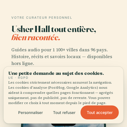
VOTRE CURATEUR PERSONNEL
Usher Hall tout entière,
bien racontée.
Guides audio pour 1 100+ villes dans 96 pays.
Histoire, récits et savoirs locaux — disponibles
hors ligne.
Une petite demande au sujet des cookies.
UE · RGPD
Télécharger l'application
Les cookies strictement nécessaires assurent la navigation.
Les cookies d'analyse (PostHog, Google Analytics) nous
aident à comprendre quelles pages fonctionnent — agrégés
Rejoignez 50 000+ voyageurs
uniquement, pas de publicité, pas de revente. Vous pouvez
modifier ce choix à tout moment depuis le pied de page.
Tout accepter
Personnaliser
Tout refuser