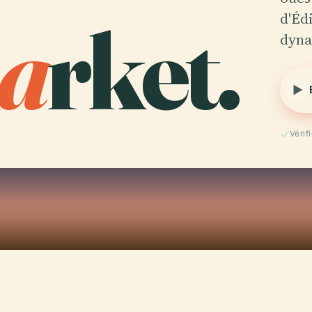
a
rket.
d'Éd
dyna
Vérif