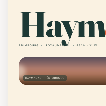
Haym
ÉDIMBOURG
ROYAUME-UNI
55° N · 3° W
HAYMARKET · ÉDIMBOURG