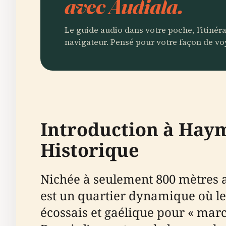
avec Audiala.
Le guide audio dans votre poche, l'itinér
navigateur. Pensé pour votre façon de vo
Introduction à Haym
Historique
Nichée à seulement 800 mètres 
est un quartier dynamique où le 
écossais et gaélique pour « march