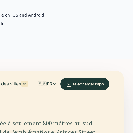
able on iOS and Android.
de.
des villes
🇫🇷
FR
Télécharger l'app
⌘K
ée à seulement 800 mètres au sud-
t de l'emblématique Princes Street