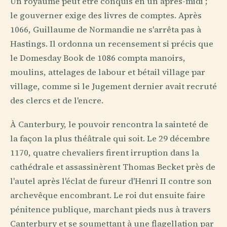
Un royaume peut être conquis en un après-midi ;
le gouverner exige des livres de comptes. Après
1066, Guillaume de Normandie ne s'arrêta pas à
Hastings. Il ordonna un recensement si précis que
le Domesday Book de 1086 compta manoirs,
moulins, attelages de labour et bétail village par
village, comme si le Jugement dernier avait recruté
des clercs et de l'encre.
À Canterbury, le pouvoir rencontra la sainteté de
la façon la plus théâtrale qui soit. Le 29 décembre
1170, quatre chevaliers firent irruption dans la
cathédrale et assassinèrent Thomas Becket près de
l'autel après l'éclat de fureur d'Henri II contre son
archevêque encombrant. Le roi dut ensuite faire
pénitence publique, marchant pieds nus à travers
Canterbury et se soumettant à une flagellation par