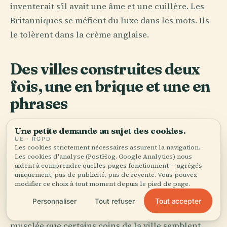
inventerait s'il avait une âme et une cuillère. Les
Britanniques se méfient du luxe dans les mots. Ils
le tolèrent dans la crème anglaise.
Des villes construites deux
fois, une en brique et une en
phrases
Le Royaume-Uni lit ses propres murs. À Londres,
Une petite demande au sujet des cookies.
Virginia Woolf a appris à des quartiers entiers à
UE · RGPD
Les cookies strictement nécessaires assurent la navigation.
scintiller de l'intérieur ; après elle, Bloomsbury
Les cookies d'analyse (PostHog, Google Analytics) nous
aident à comprendre quelles pages fonctionnent — agrégés
n'est plus seulement un quartier mais un système
uniquement, pas de publicité, pas de revente. Vous pouvez
nerveux. Dickens a accompli le tour inverse : il a
modifier ce choix à tout moment depuis le pied de page.
donné au brouillard, aux dettes, aux clercs, aux
Tout accepter
Personnaliser
Tout refuser
tribunaux et à l'ambition orpheline une vie si
musclée que certains coins de la ville semblent