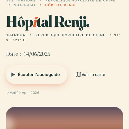
DESTINATIONS
RÉPUBLIQUE POPULAIRE DE CHINE
SHANGHAI
HÔPITAL RENJI
Hôp
i
tal Renji.
SHANGHAI
RÉPUBLIQUE POPULAIRE DE CHINE
31°
N · 121° E
Date : 14/06/2025
Écouter l'audioguide
Voir la carte
Vérifié April 2026