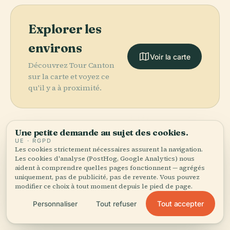
Explorer les
environs
Voir la carte
Découvrez Tour Canton
sur la carte et voyez ce
qu'il y a à proximité.
PLACE
Jardin
Une petite demande au sujet des cookies.
Botanique de
UE · RGPD
More in
Canton.
Les cookies strictement nécessaires assurent la navigation.
Chine
Les cookies d'analyse (PostHog, Google Analytics) nous
Méridionale,
aident à comprendre quelles pages fonctionnent — agrégés
Académie
PLACE
uniquement, pas de publicité, pas de revente. Vous pouvez
176 lieux à découvrir — quelques-uns à associer.
Temple
Chinoise des
PLACE
PLACE
modifier ce choix à tout moment depuis le pied de page.
Mosquée
Guangxiao
Citic Plaza
Sciences
Huaisheng
(Guangzhou)
Tout accepter
Personnaliser
Tout refuser