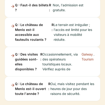
Q : Faut-il des billets
R
Non, l'admission est
?
:
gratuite.
Q : Le château de
R
Le terrain est irrégulier ;
Menlo est-il
:
l'accès est limité pour les
accessible aux
visiteurs à mobilité
fauteuils roulants ?
réduite.
Q : Des visites
R
Occasionnellement, via
Galway
.
guidées sont-
:
des opérateurs
Tourism
elles
touristiques locaux.
disponibles ?
Vérifiez auprès de
Q : Le château de
R
Oui, mais visitez pendant les
Menlo est-il ouvert
:
heures de jour pour des
toute l'année ?
raisons de sécurité.