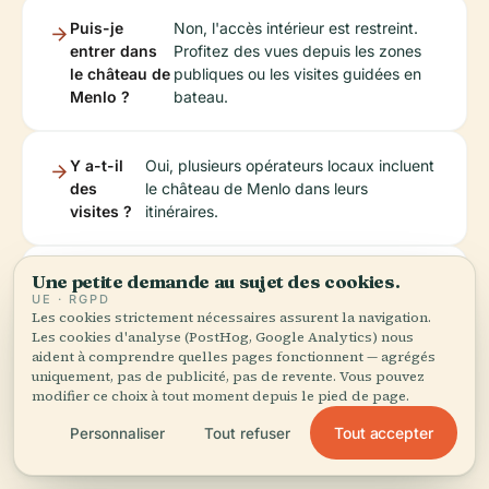
Puis-je
Non, l'accès intérieur est restreint.
entrer dans
Profitez des vues depuis les zones
le château de
publiques ou les visites guidées en
Menlo ?
bateau.
Y a-t-il
Oui, plusieurs opérateurs locaux incluent
des
le château de Menlo dans leurs
visites ?
itinéraires.
Une petite demande au sujet des cookies.
Y a-t-il
Pas de frais pour la visualisation depuis les
UE · RGPD
des
zones publiques ; des frais de visite
Les cookies strictement nécessaires assurent la navigation.
frais ?
peuvent s'appliquer.
Les cookies d'analyse (PostHog, Google Analytics) nous
aident à comprendre quelles pages fonctionnent — agrégés
uniquement, pas de publicité, pas de revente. Vous pouvez
Meilleur moment pour visiter
Le printemps et
modifier ce choix à tout moment depuis le pied de page.
?
l'été.
Tout accepter
Personnaliser
Tout refuser