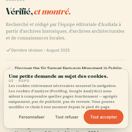
Vérifié,
et montré.
Recherché et rédigé par l'équipe éditoriale d'Audiala à
partir d'archives historiques, d'archives architecturales
et de connaissances locales.
Dernière révision : August 2025
Discover the Sir Samuel Ferguson Monument in Dublin:
Visiting Hours, Tickets, and Travel Tips, 2024
Une petite demande au sujet des cookies.
UE · RGPD
Les cookies strictement nécessaires assurent la navigation.
Les cookies d'analyse (PostHog, Google Analytics) nous
aident à comprendre quelles pages fonctionnent — agrégés
Visiting the Commemorative Plaque to Sir Samuel
uniquement, pas de publicité, pas de revente. Vous pouvez
Ferguson in Dublin: History, Location & Tips, 2024
modifier ce choix à tout moment depuis le pied de page.
Tout accepter
Personnaliser
Tout refuser
Visiting the Sir Samuel Ferguson Plaque in Dublin: