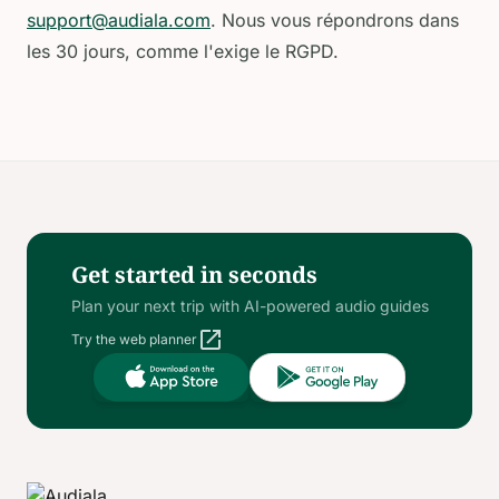
support@audiala.com
. Nous vous répondrons dans
les 30 jours, comme l'exige le RGPD.
Get started in seconds
Plan your next trip with AI-powered audio guides
open_in_new
Try the web planner