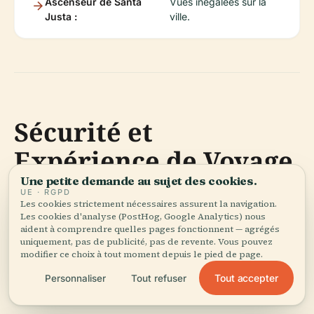
Ascenseur de Santa
Vues inégalées sur la
Justa :
ville.
Sécurité et
Expérience de Voyage
Une petite demande au sujet des cookies.
UE · RGPD
Le Chiado est l'un des quartiers les plus sûrs et les
Les cookies strictement nécessaires assurent la navigation.
Les cookies d'analyse (PostHog, Google Analytics) nous
plus accueillants de Lisbonne (
MovingTo
;
Lisbon
aident à comprendre quelles pages fonctionnent — agrégés
Guide
). Les précautions urbaines standard
uniquement, pas de publicité, pas de revente. Vous pouvez
modifier ce choix à tout moment depuis le pied de page.
s'appliquent, en particulier dans les zones
bondées.
Tout accepter
Personnaliser
Tout refuser