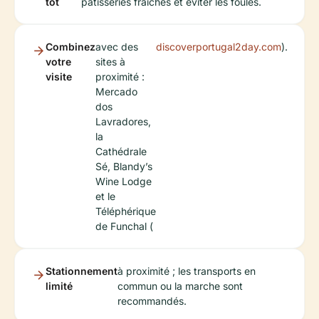
tôt
pâtisseries fraîches et éviter les foules.
Combinez
avec des
discoverportugal2day.com
).
votre
sites à
visite
proximité :
Mercado
dos
Lavradores,
la
Cathédrale
Sé, Blandy’s
Wine Lodge
et le
Téléphérique
de Funchal (
Stationnement
à proximité ; les transports en
limité
commun ou la marche sont
recommandés.