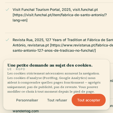
Visit Funchal Tourism Portal, 2025, visit.funchal.pt
[https://visit.funchal.pt/item/fabrica-de-santo-antonio/?
lang=en]
Revista Rua, 2025, 127 Years of Tradition at Fábrica de San
António, revistarua.pt [https://www.revistarua.pt/fabrica-d
santo-antonio-127-anos-de-tradicao-no-funchal/]
Une petite demande au sujet des cookies.
UE · RGPD
Discover Portugal 2 Day, 2025, Fábrica de Santo António,
Les cookies strictement nécessaires assurent la navigation.
discoverportugal2day.com
Les cookies d'analyse (PostHog, Google Analytics) nous
[https://discoverportugal2day.com/fabrica-de-santo-anton
aident à comprendre quelles pages fonctionnent — agrégés
2/]
uniquement, pas de publicité, pas de revente. Vous pouvez
modifier ce choix à tout moment depuis le pied de page.
Tout accepter
Personnaliser
Tout refuser
Wanderlog, 2025, Fábrica Santo António Visitor Information
wanderlog.com