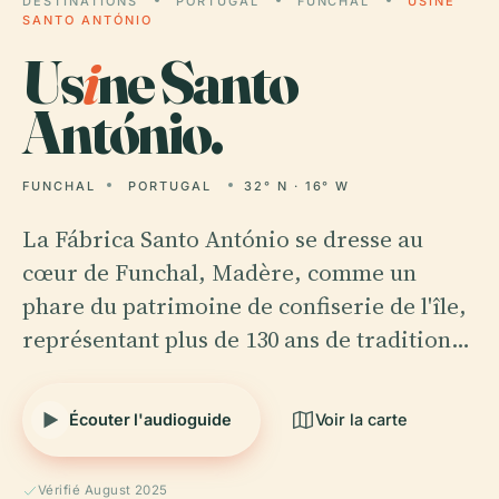
DESTINATIONS
PORTUGAL
FUNCHAL
USINE
SANTO ANTÓNIO
Us
i
ne Santo
António.
FUNCHAL
PORTUGAL
32° N · 16° W
La Fábrica Santo António se dresse au
cœur de Funchal, Madère, comme un
phare du patrimoine de confiserie de l'île,
représentant plus de 130 ans de tradition…
Écouter l'audioguide
Voir la carte
Vérifié August 2025