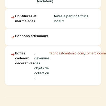
fondateur)
Confitures et
faites à partir de fruits
marmelades
locaux
Bonbons artisanaux
Boîtes
,
fabricastoantonio.com
,
comerciocomh
cadeaux
devenues
décoratives
des
objets de
collection
(