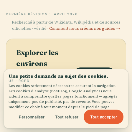
DERNIÈRE RÉVISION :
APRIL 2026
Recherché à partir de Wikidata, Wikipédia et de sources
officielles · vérifié ·
Comment nous créons nos guides →
Explorer les
environs
Découvrez Forteresse de
Voir la carte
Une petite demande au sujet des cookies.
Notre-Dame de la
UE · RGPD
Les cookies strictement nécessaires assurent la navigation.
Conception de L'Ilhéu sur
Les cookies d'analyse (PostHog, Google Analytics) nous
la carte et voyez ce qu'il y a
aident à comprendre quelles pages fonctionnent — agrégés
à proximité.
uniquement, pas de publicité, pas de revente. Vous pouvez
modifier ce choix à tout moment depuis le pied de page.
Tout accepter
Personnaliser
Tout refuser