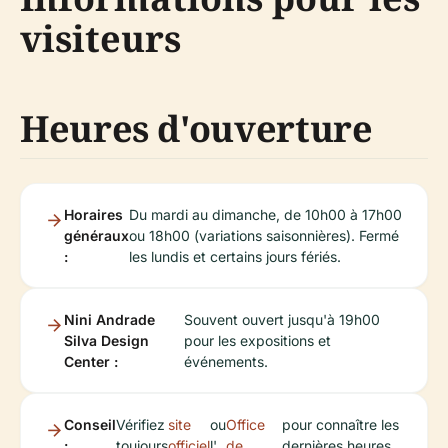
visiteurs
Heures d'ouverture
Horaires
Du mardi au dimanche, de 10h00 à 17h00
généraux
ou 18h00 (variations saisonnières). Fermé
:
les lundis et certains jours fériés.
Nini Andrade
Souvent ouvert jusqu'à 19h00
Silva Design
pour les expositions et
Center :
événements.
Conseil
Vérifiez
site
ou
Office
pour connaître les
:
toujours
officiel
l'
de
dernières heures