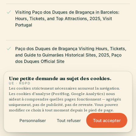
Visiting Paço dos Duques de Bragança in Barcelos:
Hours, Tickets, and Top Attractions, 2025, Visit
Portugal
Paço dos Duques de Bragança Visiting Hours, Tickets,
and Guide to Guimarães Historical Sites, 2025, Paço
dos Duques Official Site
Une petite demande au sujet des cookies.
UE · RGPD
Paço dos Duques de Bragança Visiting Hours, Tickets,
Les cookies strictement nécessaires assurent la navigation.
and Guide to Guimarães Historical Sites, 2025,
Les cookies d'analyse (PostHog, Google Analytics) nous
Passaporte no Bolso
aident à comprendre quelles pages fonctionnent — agrégés
uniquement, pas de publicité, pas de revente. Vous pouvez
modifier ce choix à tout moment depuis le pied de page.
DERNIÈRE RÉVISION :
APRIL 2026
Tout accepter
Personnaliser
Tout refuser
Recherché à partir de Wikidata, Wikipédia et de sources
officielles · vérifié ·
Comment nous créons nos guides →