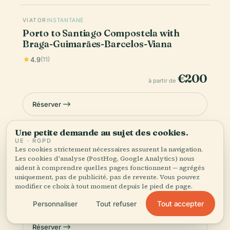
VIATOR
INSTANTANÉ
Porto to Santiago Compostela with
Braga-Guimarães-Barcelos-Viana
4.9
(11)
€200
à partir de
Réserver
Une petite demande au sujet des cookies.
UE · RGPD
VIATOR
INSTANTANÉ
Les cookies strictement nécessaires assurent la navigation.
Barcelos: Half Day Private Tour from
Les cookies d'analyse (PostHog, Google Analytics) nous
Porto
aident à comprendre quelles pages fonctionnent — agrégés
uniquement, pas de publicité, pas de revente. Vous pouvez
4.9
(10)
modifier ce choix à tout moment depuis le pied de page.
€151
Tout accepter
Personnaliser
Tout refuser
à partir de
Réserver