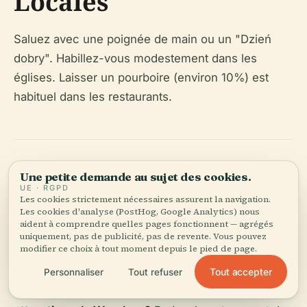
Locales
Saluez avec une poignée de main ou un "Dzień
dobry". Habillez-vous modestement dans les
églises. Laisser un pourboire (environ 10%) est
habituel dans les restaurants.
Une petite demande au sujet des cookies.
Questions
UE · RGPD
Les cookies strictement nécessaires assurent la navigation.
Les cookies d'analyse (PostHog, Google Analytics) nous
Fréquemment Posées
aident à comprendre quelles pages fonctionnent — agrégés
uniquement, pas de publicité, pas de revente. Vous pouvez
(FAQ)
modifier ce choix à tout moment depuis le pied de page.
Tout accepter
Personnaliser
Tout refuser
Q : Quelles sont les heures de visite des principales